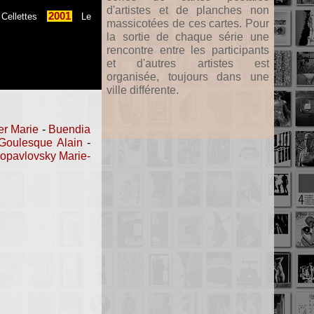
d'artistes et de planches non
2001
ellettes
Le
massicotées de ces cartes. Pour
la sortie de chaque série une
rencontre entre les participants
et d'autres artistes est
organisée, toujours dans une
ville différente.
er Marie
-
Buendia
Goulesque Alain
-
ropavlovsky Marie-