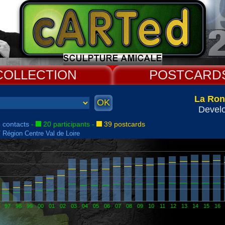
COLLECT
CARD
La Ron
Devel
 contacts
-
20 participants
-
39 postcards
/ Région Centre Val de Loire
97
98
99
00
01
02
03
04
05
06
07
08
09
10
11
12
13
14
15
16