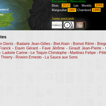
Encounters / Rencontres :
2010
2005
Blois
Les Montils
C
1997
1995
Margouillat
Chambord
Some postcards :
stes
n Denis
-
Badaire Jean-Gilles
-
Biet Alain
-
Boinot Rémi
-
Breg
Franck
-
Davin Gérard
-
Fave Jérôme
-
Girault Jean-Pierre
-
-
Ladoire Carine
-
Le Toquin Christophe
-
Martinez Felipe
-
Pét
 Thierry
-
Riveiro Ernesto
-
La Sauce aux Sons