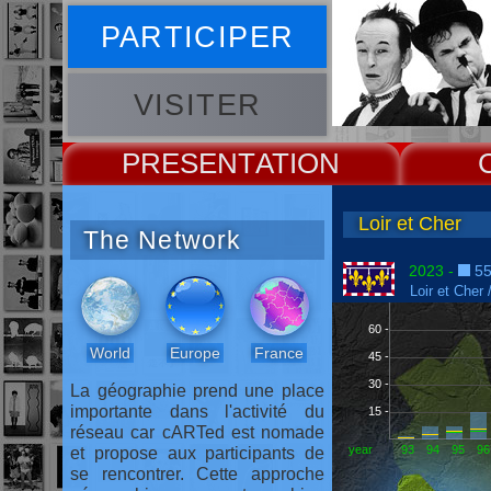
PARTICIPER
VISITER
PRESENT
The Network
2023 -
55
Loir et Cher 
60 -
World
Europe
France
45 -
30 -
La géographie prend une place
importante dans l'activité du
15 -
réseau car cARTed est nomade
year
93
94
95
96
et propose aux participants de
se rencontrer. Cette approche