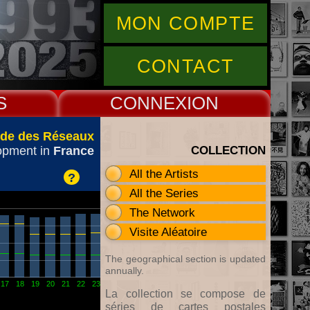
MON COMPTE
CONTACT
S
CONNEX
de des Réseaux
COLLECTION
opment in
France
All the Artists
?
All the Series
The Network
Visite Aléatoire
The geographical section is updated
annually.
17
18
19
20
21
22
23
La collection se compose de
séries de cartes postales