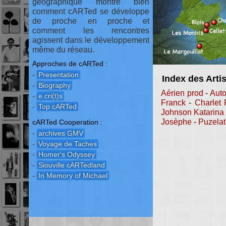
géographique montre bien
comment cARTed se développe
de proche en proche et
comment les rencontres
agissent dans le développement
même du réseau.
Approches de cARTed :
-
Presentation
Index des Arti
-
Biography
Aérien prod
-
Auto
-
e.cri(t)s
Franck
-
Charlet 
-
Top cARTed
Johnson Katarina
Josèphe
-
Puzelat
cARTed Cooperation :
-
archives GMV
-
Voyage de Taches
-
Homer's Odyssey
-
Siouville cARTedland
-
In Memory of Michael