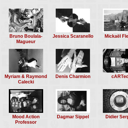
rencontre n°45
-
cARTed Tour à Londres
Le Margouillat, du 05 au 06 juil
-
special "O.F.N.I."
1997
-
2° Biennale du Pré de Malon
Bruno Boulala-
Jessica Scaranello
Mickaël Fl
Magueur
Myriam & Raymond
Denis Charmion
cARTe
Calecki
Mood Action
Dagmar Sippel
Didier Ser
Professor