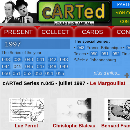
PARTI
MON C
CON
PRESENT
COLLECT
CARDS
CON
The special Series :
1997
•
043
Franco-Britannique •
0
The Series of the year :
Textes •
050
,
051
,
052
Fin 
038
039
040
041
042
043
,
,
,
,
,
,
Siècle à Johannesburg
044
045
046
047
048
049
,
,
,
,
,
,
plus d'infos...
050
051
052
053
054
055
,
,
,
,
,
cARTed Series n.045 - juillet 1997 -
Le Margouillat
Encounters of the year :
Montreuil
,
Le Mans
,
Granville
,
London
,
Dole
,
Le Margouillat
,
Bernouy
,
Le Pré de Malon
,
Nantes
,
Nantes
The Events :
-
Mois Off de la Photo
Luc Perrot
Christophe Blateau
Bernard Fran
-
Salon du Dur et du Mou