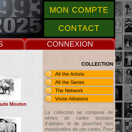
MON COMPTE
CONTACT
S
CONNEX
COLLECTION
All the Artists
All the Series
The Network
Visite Aléatoire
aude Mouton
La collection se compose de
séries de cartes postales
d'artistes et de planches non
massicotées de ces cartes. Pour