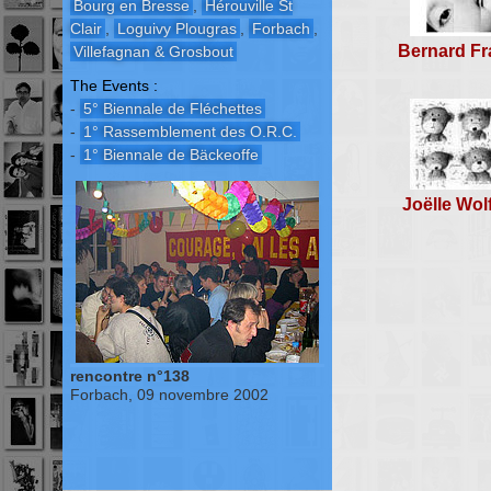
Bourg en Bresse
,
Hérouville St
Clair
,
Loguivy Plougras
,
Forbach
,
Bernard Fr
Villefagnan & Grosbout
The Events :
-
5° Biennale de Fléchettes
-
1° Rassemblement des O.R.C.
-
1° Biennale de Bäckeoffe
Joëlle Wol
rencontre n°138
Forbach, 09 novembre 2002