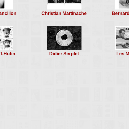
ancillon
Christian Martinache
Bernard
ff-Hutin
Didier Serplet
Les M