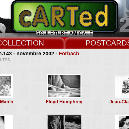
COLLECT
CARD
n.143 - novembre 2002 -
Forbach
artes
 Marés
Floyd Humphrey
Jean-Cl