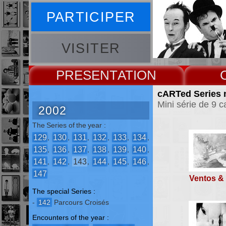
PARTICIPER
VISITER
PRESENT
cARTed Series 
Mini série de 9 c
2002
The Series of the year :
129
130
131
132
133
134
,
,
,
,
,
,
135
136
137
138
139
140
,
,
,
,
,
,
141
142
143
144
145
146
,
,
,
,
,
,
147
Ventos &
The special Series :
-
142
Parcours Croisés
Encounters of the year :