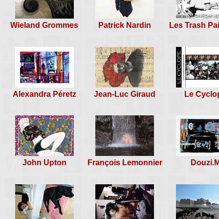
rencontre n°160
Bretteville Besançon Sète &
Wieland Grommes
Patrick Nardin
Les Trash Pai
Bourges, 31 oct & 01 nov 200
Alexandra Péretz
Jean-Luc Giraud
Le Cyclo
John Upton
François Lemonnier
Douzi.