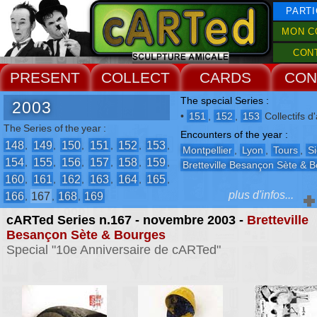
PARTI
MON C
CON
PRESENT
COLLECT
CARDS
CON
The special Series :
2003
•
151
,
152
,
153
Collectifs d'
The Series of the year :
Encounters of the year :
148
149
150
151
152
153
,
,
,
,
,
,
Montpellier
,
Lyon
,
Tours
,
Si
154
155
156
157
158
159
,
,
,
,
,
,
Bretteville Besançon Sète & 
160
161
162
163
164
165
,
,
,
,
,
,
plus d'infos...
166
167
168
169
,
,
,
cARTed Series n.167 - novembre 2003 -
Bretteville
The Events :
Besançon Sète & Bourges
-
Collectifs d'artistes
Special "10e Anniversaire de cARTed"
-
2° Biennale de Châteaux de
Sable
-
Les 10 ans de cARTed