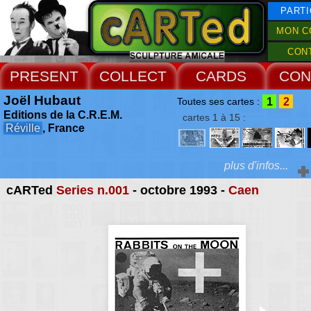
PARTI
MON C
CON
PRESENT
COLLECT
CARDS
CON
Joël Hubaut
1
2
Toutes ses cartes :
Editions de la C.R.E.M.
cartes 1 à 15 :
Réville
, France
plus d'infos...
cARTed
Series n.001
- octobre 1993 -
Caen
Extras :
depuis la découver
signes épidémiques, Hu
Web Site
gothique populaire, 
engendre, augmen
concentrique, dans tou
directions, les pales de
plus larges, les roto