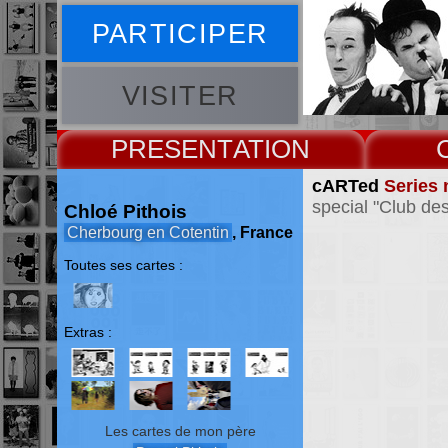
PARTICIPER
VISITER
PRESENT
cARTed
Series 
special "Club des
Chloé Pithois
Cherbourg en Cotentin
, France
Toutes ses cartes :
Extras :
Les cartes de mon père