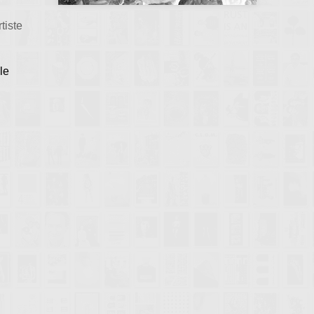
tiste
le