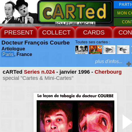
PARTI
MON C
CON
PRESENT
COLLECT
CARDS
CON
Docteur François Courbe
Toutes ses cartes :
Artiologue
Paris
, France
plus d'infos...
cARTed
Series n.024
- janvier 1996 -
Cherbourg
Extras :
special "Cartes & Mini-Cartes"