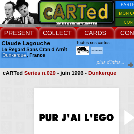
PARTI
MON C
CON
PRESENT
COLLECT
CARDS
CON
Claude Lagouche
Toutes ses cartes :
Le Regard Sans Cran d'Arrêt
Dunkerque
, France
plus d'infos...
cARTed
Series n.029
- juin 1996 -
Dunkerque
Accueil Rencontres :
Dunkerque 1996