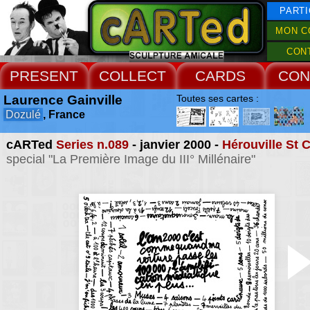
PARTI
MON C
CON
PRESENT
COLLECT
CARDS
CON
Laurence Gainville
Toutes ses cartes :
Dozulé
, France
cARTed
Series n.089
- janvier 2000 -
Hérouville St C
special "La Première Image du III° Millénaire"