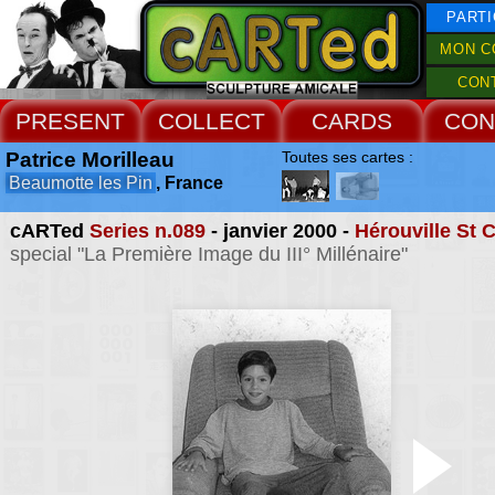
PARTI
MON C
CON
PRESENT
COLLECT
CARDS
CON
Patrice Morilleau
Toutes ses cartes :
Beaumotte les Pin
, France
cARTed
Series n.089
- janvier 2000 -
Hérouville St C
special "La Première Image du III° Millénaire"