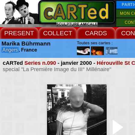
PARTI
MON C
CON
PRESENT
COLLECT
CARDS
CON
Marika Bührmann
Toutes ses cartes :
Angers
, France
cARTed
Series n.090
- janvier 2000 -
Hérouville St C
special "La Première Image du III° Millénaire"