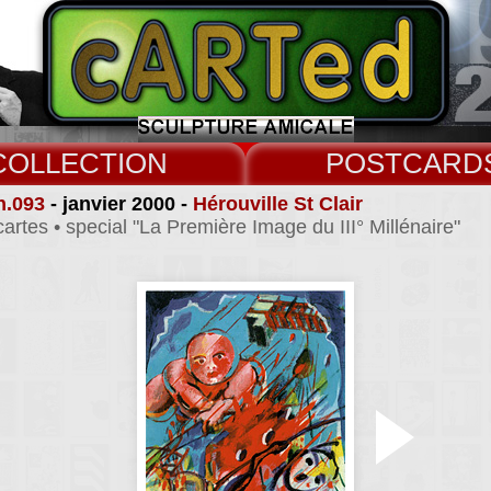
COLLECT
CARD
n.093
- janvier 2000 -
Hérouville St Clair
cartes • special "La Première Image du III° Millénaire"