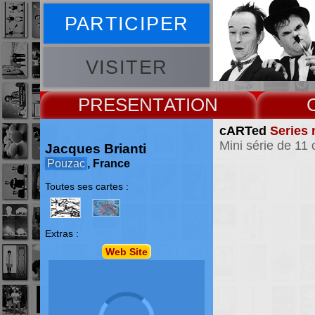
PARTICIPER
VISITER
PRESENT
cARTed
Series 
Mini série de 11 
Jacques Brianti
Pouzac
, France
Toutes ses cartes :
Extras :
Web Site