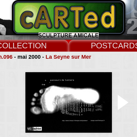
COLLECT
CARD
n.096
- mai 2000 -
La Seyne sur Mer