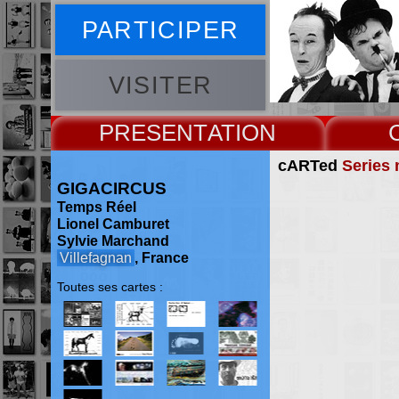
PARTICIPER
VISITER
PRESENT
cARTed
Series 
GIGACIRCUS
Temps Réel
Lionel Camburet
Sylvie Marchand
Villefagnan
, France
Toutes ses cartes :