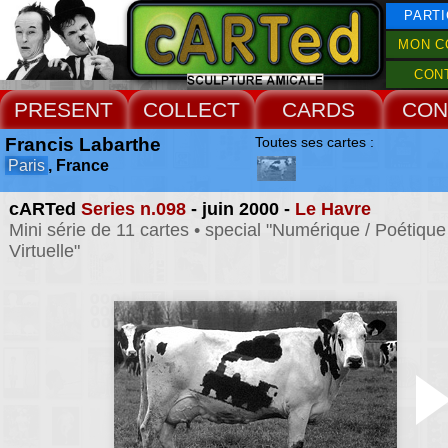
PARTI
MON C
CON
PRESENT
COLLECT
CARDS
CON
Francis Labarthe
Toutes ses cartes :
Paris
, France
cARTed
Series n.098
- juin 2000 -
Le Havre
Mini série de 11 cartes • special "Numérique / Poétique 
Virtuelle"