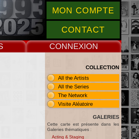
MON COMPTE
CONTACT
S
CONNEX
COLLECTION
All the Artists
All the Series
The Network
Visite Aléatoire
GALERIES
Cette carte est présente dans les
Galeries thématiques :
Acting & Staging