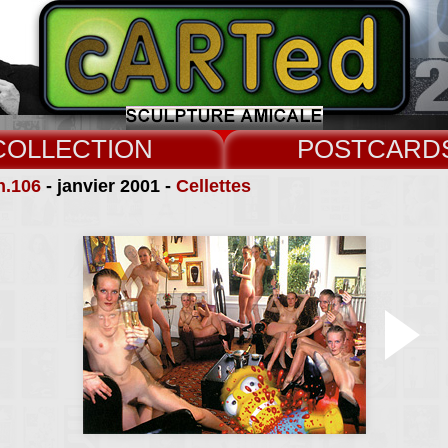
COLLECT
CARD
n.106
- janvier 2001 -
Cellettes