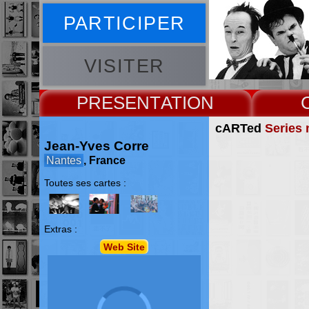
PARTICIPER
VISITER
PRESENT
cARTed
Series 
Jean-Yves Corre
Nantes
, France
Toutes ses cartes :
Extras :
Web Site