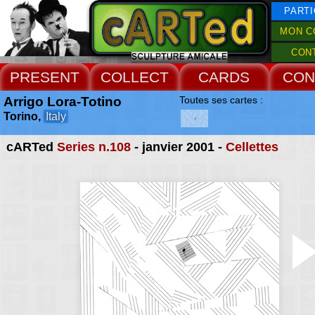
PARTI
MON C
CON
PRESENT
COLLECT
CARDS
CON
Arrigo Lora-Totino
Toutes ses cartes :
Torino,
Italy
cARTed
Series n.108
- janvier 2001 -
Cellettes