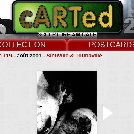
COLLECT
CARD
n.119
- août 2001 -
Siouville & Tourlaville