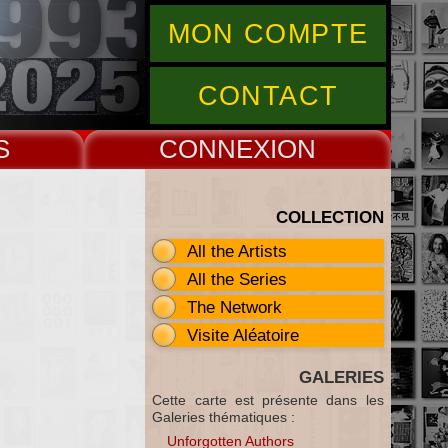
MON COMPTE
CONTACT
S
CONNEX
COLLECTION
All the Artists
All the Series
The Network
Visite Aléatoire
GALERIES
Cette carte est présente dans les
Galeries thématiques :
Unforgotten Authors