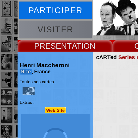
PARTICIPER
VISITER
PRESENT
cARTed
Series 
Henri Maccheroni
Nice
, France
Toutes ses cartes :
Extras :
Web Site