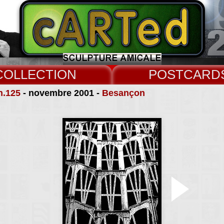
COLLECT
CARD
n.125
- novembre 2001 -
Besançon