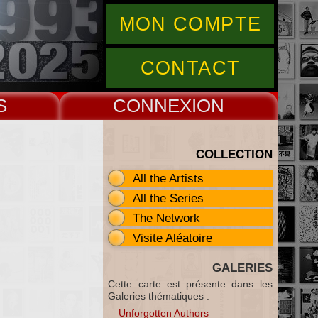
MON COMPTE
CONTACT
S
CONNEX
COLLECTION
All the Artists
All the Series
The Network
Visite Aléatoire
GALERIES
Cette carte est présente dans les
Galeries thématiques :
Unforgotten Authors