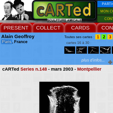
PARTI
MON C
CON
PRESENT
COLLECT
CARDS
CON
Alain Geoffroy
1
2
3
Toutes ses cartes :
Paris
, France
cartes 16 à 30 :
plus d'infos...
cARTed
Series n.148
- mars 2003 -
Montpellier
Extras :
photography. Sauf à lui
le dos, comment pourra
Web Site
venir à considérer que q
de brillant puisse me 
l'ombre ?