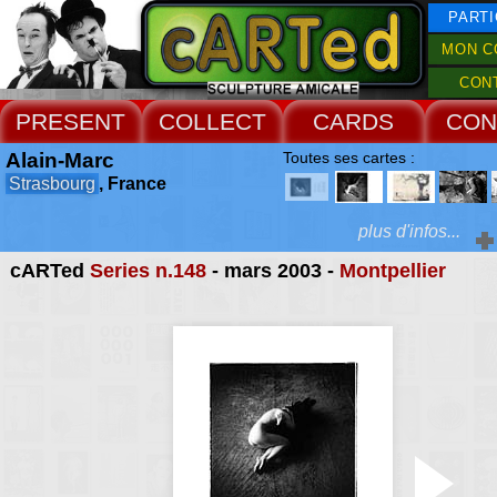
PARTI
MON C
CON
PRESENT
COLLECT
CARDS
CON
Alain-Marc
Toutes ses cartes :
Strasbourg
, France
plus d'infos...
cARTed
Series n.148
- mars 2003 -
Montpellier
Extras :
photographe profess
argentique, numérique,
Web Site
mobile