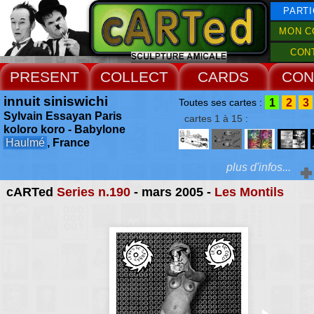
PARTI
MON C
CON
PRESENT
COLLECT
CARDS
CON
innuit siniswichi
1
2
3
Toutes ses cartes :
Sylvain Essayan Paris
cartes 1 à 15 :
koloro koro - Babylone
Haulmé
, France
plus d'infos...
cARTed
Series n.190
- mars 2005 -
Les Montils
Extras :
Accueil Rencontres :
Charleville Mézières 2004