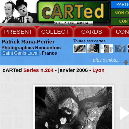
PARTI
MON C
CON
PRESENT
COLLECT
CARDS
CON
Patrick Rana-Perrier
Toutes ses cartes :
Photographies Rencontres
Saint Genis Laval
, France
plus d'infos...
cARTed
Series n.204
- janvier 2006 -
Lyon
Extras :
l'association se pro
créer des échang
Web Site
rencontres entre photo
diffuser de l'informatio
photographie en Rhône
donner une bonne visibi
travaux des photog
adhérents