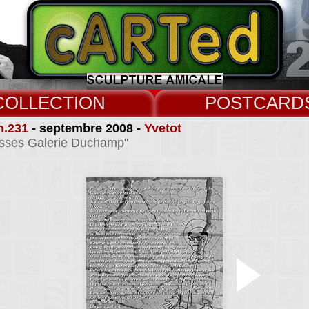
COLLECT
CARD
n.231
- septembre 2008 -
Yvetot
asses Galerie Duchamp"