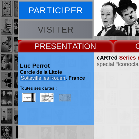
PARTICIPER
VISITER
PRESENT
cARTed
Series 
special "Iconocl
Luc Perrot
Cercle de la Litote
Sotteville les Rouen
, France
Toutes ses cartes :