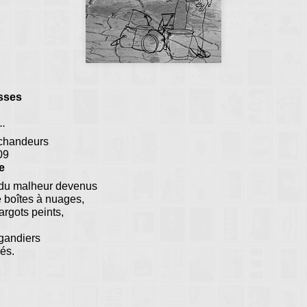
sses
..
chandeurs
09
e
du malheur devenus
e boîtes à nuages,
argots peints,
ugandiers
és.