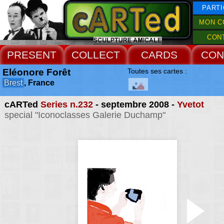
PARTI
MON C
CON
PRESENT
COLLECT
CARDS
CON
Eléonore Forêt
Toutes ses cartes :
Brest
, France
cARTed
Series n.232
- septembre 2008 -
Yvetot
special "Iconoclasses Galerie Duchamp"