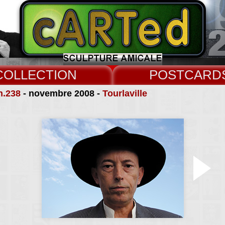
COLLECT
CARD
n.238
- novembre 2008 -
Tourlaville