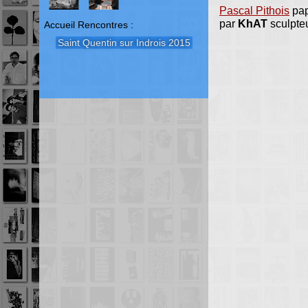
Pascal Pithois
pap
par
KhAT
sculpte
Accueil Rencontres :
Saint Quentin sur Indrois 2015