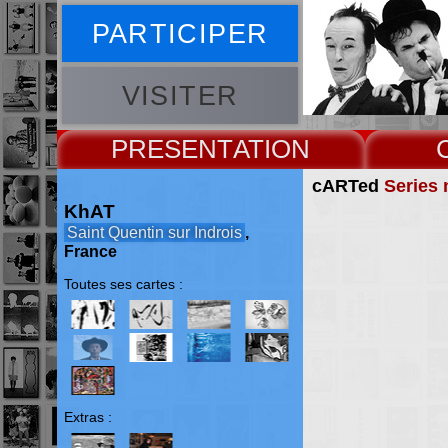
PARTICIPER
VISITER
PRESENT
cARTed
Series 
KhAT
Saint Quentin sur Indrois
,
France
Toutes ses cartes :
Extras :