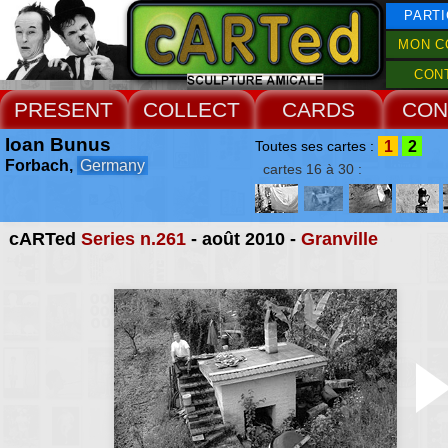
PARTI
MON C
CON
PRESENT
COLLECT
CARDS
CON
Ioan Bunus
1
2
Toutes ses cartes :
Forbach,
Germany
cartes 16 à 30 :
cARTed
Series n.261
- août 2010 -
Granville