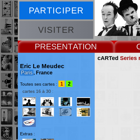
PARTICIPER
VISITER
PRESENT
cARTed
Series 
Eric Le Meudec
Paris
, France
1
2
Toutes ses cartes :
cartes 16 à 30 :
Extras :