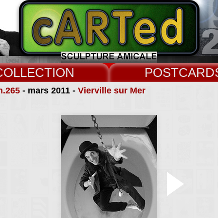
COLLECT
CARD
n.265
- mars 2011 -
Vierville sur Mer