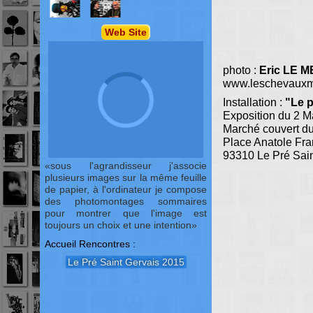
Web Site
photo :
Eric LE 
www.leschevauxmi
Installation :
"Le p
Exposition du 2 M
Marché couvert du
Place Anatole Fr
93310 Le Pré Sain
sous l'agrandisseur j'associe
plusieurs images sur la même feuille
de papier, à l'ordinateur je compose
des photomontages sommaires
pour montrer que l'image est
toujours un choix et une intention
Accueil Rencontres :
Le Pré Saint Gervais 2015