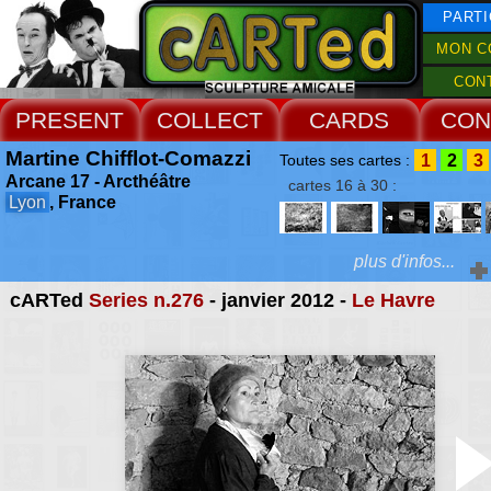
PARTI
MON C
CON
PRESENT
COLLECT
CARDS
CON
Martine Chifflot-Comazzi
1
2
3
Toutes ses cartes :
Arcane 17 - Arcthéâtre
cartes 16 à 30 :
Lyon
, France
plus d'infos...
cARTed
Series n.276
- janvier 2012 -
Le Havre
Extras :
dans la tradition du 
symbolique, les organi
Web Site
visent à promouvoir des
de haute culture, notam
l'axe d'une mise en paral
grands textes de la spir
d'Orient et d'Occident