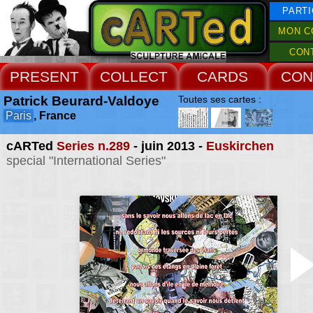
PARTI
MON C
CON
PRESENT
COLLECT
CARDS
CON
Patrick Beurard-Valdoye
Toutes ses cartes :
Paris
, France
cARTed
Series n.289
- juin 2013 -
Euskirchen
special "International Series"