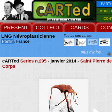
PARTI
MON C
CON
PRESENT
COLLECT
CARDS
CON
LMG Névroplasticienne
Toutes ses cartes :
Pantin
, France
plus d'infos...
cARTed
Series n.295
- janvier 2014 -
Saint Pierre d
Extras :
Corps
pratiquant la sculptu
dessin, LMG orien
Web Site
recherches plastiques
des névroses, de la fin
de la décadence