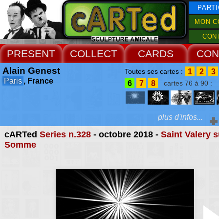
PARTI
MON C
CON
PRESENT
COLLECT
CARDS
CON
Alain Genest
1
2
3
Toutes ses cartes :
Paris
, France
6
7
8
cartes 76 à 90 :
plus d'infos...
cARTed
Series n.328
- octobre 2018 -
Saint Valery s
Extras :
Somme
albums photos
Web Site