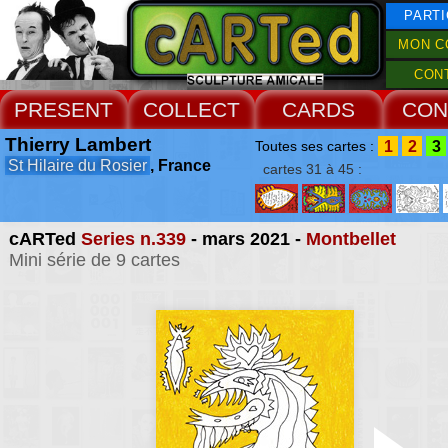
PARTI
MON C
CON
PRESENT
COLLECT
CARDS
CON
Thierry Lambert
1
2
3
Toutes ses cartes :
St Hilaire du Rosier
, France
cartes 31 à 45 :
cARTed
Series n.339
- mars 2021 -
Montbellet
Mini série de 9 cartes