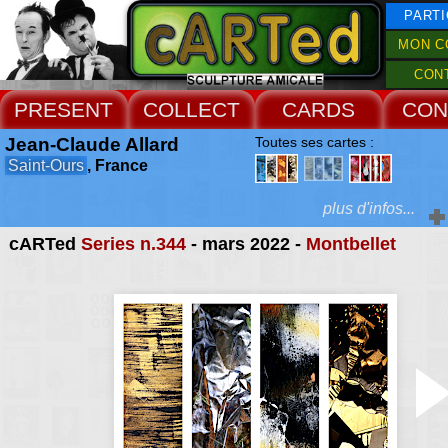
PARTI
MON C
CON
PRESENT
COLLECT
CARDS
CON
Jean-Claude Allard
Toutes ses cartes :
Saint-Ours
, France
plus d'infos...
cARTed
Series n.344
- mars 2022 -
Montbellet
Extras :
les croquis sont pris su
lors de mes voya
Web Site
randonnées. J'utilise des
de dimension assez pet
tenir dans une poche 
20cm), des feutres, et un
boîte d'aquarelle