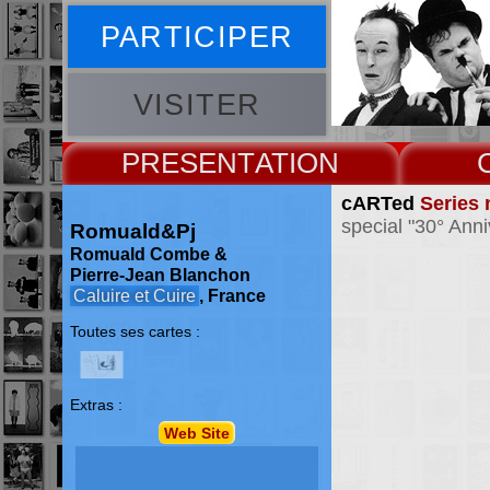
PARTICIPER
VISITER
PRESENT
cARTed
Series 
special "30° Anni
Romuald&Pj
Romuald Combe &
Pierre-Jean Blanchon
Caluire et Cuire
, France
Toutes ses cartes :
Extras :
Web Site