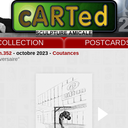
COLLECT
CARD
n.352
- octobre 2023 -
Coutances
versaire"