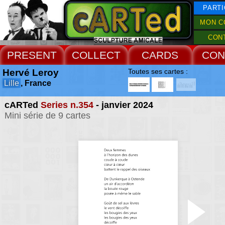
PARTI
MON C
CON
PRESENT
COLLECT
CARDS
CON
Hervé Leroy
Toutes ses cartes :
Lille
, France
cARTed
Series n.354
- janvier 2024
Mini série de 9 cartes