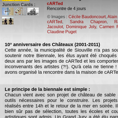
cARTed
Junction Cards :
Rencontre de 4 jours
© Images :
Cécile Baudoncourt
,
Alain
cARTed
,
Sandra Chapron
,
R
Jacoulot
,
Dominique Joly
,
Carmen P
Claudine Puget
10° anniversaire des Châteaux (2001-2011)
Cette année, la municipalité de Siouville n'a pas so
soutenir notre Biennale, les élus ayant été choqués 
deux ans par les images de cARTed et les comport
inconvenants des artistes (?!). Qu'à cela ne tienne 
Le visuel de la Biennale
La remise du Balai Roug
avons organisé la rencontre dans la maison de cARTe
Svein Buhot
Le principe de la biennale est simple :
Chacun vient avec son projet de château de sable 
outils nécessaires pour le construire. Les projet
réalisés entre 14h et le retour de la mer en soirée. Il
bien sûr pas de sélection, toutes les écoles et co
artistiques sont admis. Un Grand Jury a été élu par