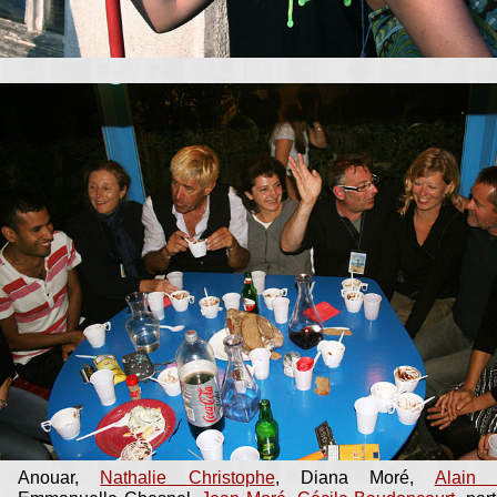
Anouar,
Nathalie Christophe
, Diana Moré,
Alain 