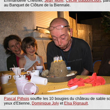
Emmanuelle Chesnel,
Jean Moré
,
Cécile Baudoncourt
, par
au Banquet de Clôture de la Biennale.
Pascal Pithois
souffle les 10 bougies du château de sable s
yeux d'Etienne,
Dominique Joly
et
Elsa Rignault
.