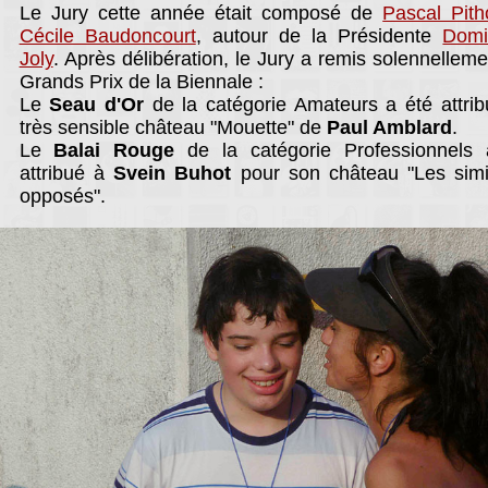
Le Jury cette année était composé de
Pascal Pith
Cécile Baudoncourt
, autour de la Présidente
Domi
Joly
. Après délibération, le Jury a remis solennelleme
Grands Prix de la Biennale :
Le
Seau d'Or
de la catégorie Amateurs a été attri
très sensible château "Mouette" de
Paul Amblard
.
Le
Balai Rouge
de la catégorie Professionnels 
attribué à
Svein Buhot
pour son château "Les simi
opposés".