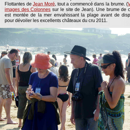
Flottantes de
Jean Moré
, tout a commencé dans la brume. (
V
images des Colonnes
sur le site de Jean). Une brume de 
est montée de la mer envahissant la plage avant de dispa
pour dévoiler les excellents châteaux du cru 2011.