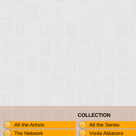
COLLECTION
All the Artists
All the Series
The Network
Visite Aléatoire