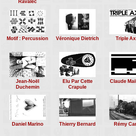
Ravalec
rencontre n°27
-
1° Biennale de Sculpture Amicale
Mont St Jean, 27 apr 1996
Motif : Percussion
Véronique Dietrich
Triple Ax
Jean-Noël
Elu Par Cette
Claude Mail
Duchemin
Crapule
Daniel Marino
Thierry Bernard
Rémy Car