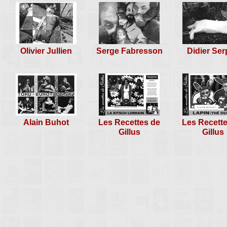
Olivier Jullien
Serge Fabresson
Didier Ser
Alain Buhot
Les Recettes de
Les Recett
Gillus
Gillus