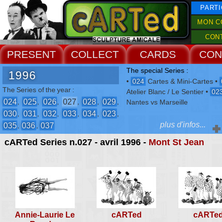
PARTI
MON C
CON
PRESENT
COLLECT
CARDS
CON
The special Series :
1996
•
024
Cartes & Mini-Cartes •
The Series of the year :
Atelier Blanc / Le Sentier •
02
024
025
026
027
028
029
,
,
,
,
,
,
Nantes vs Marseille
030
031
032
033
034
023
,
,
,
,
,
,
plus d'infos...
035
036
037
,
,
cARTed Series n.027 - avril 1996 -
Mont St Jean
Encounters of the year :
Cherbourg
,
Orléans
,
Bordeaux
,
Mont St Jean
,
Dunkerque
,
Villefagnan
,
Le Sentier
,
Le
Havre
,
Marseille
,
Hérouville St
Clair
The Events :
Annie-Laurie Le
cARTed
cARTe
-
2° Biennale de Fléchettes