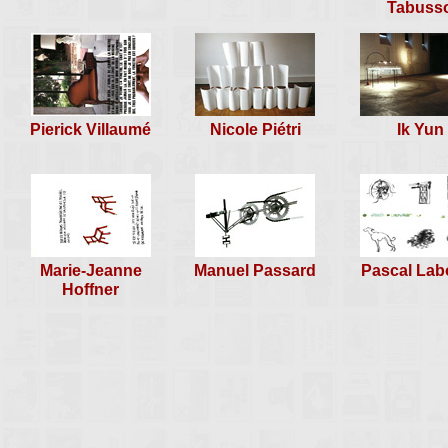
Tabuss
Pierick Villaumé
Nicole Piétri
Ik Yun
Marie-Jeanne
Manuel Passard
Pascal Lab
Hoffner