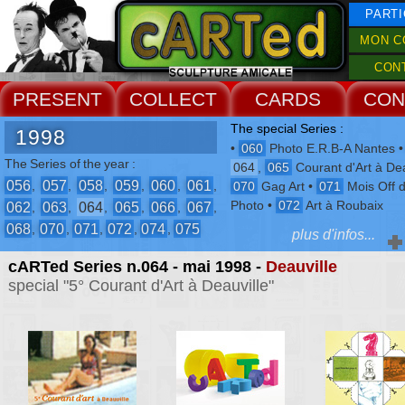
PARTI
MON C
CON
PRESENT
COLLECT
CARDS
CON
The special Series :
1998
•
060
Photo E.R.B-A Nantes 
The Series of the year :
064
,
065
Courant d'Art à Dea
056
057
058
059
060
061
,
,
,
,
,
,
070
Gag Art •
071
Mois Off d
Photo •
072
Art à Roubaix
062
063
064
065
066
067
,
,
,
,
,
,
068
070
071
072
074
075
,
,
,
,
,
plus d'infos...
cARTed Series n.064 - mai 1998 -
Deauville
Encounters of the year :
special "5° Courant d'Art à Deauville"
Limoges
,
Le Haut-Crêt
,
Deauville
,
Quimper
,
Roubaix
,
Honfleur
,
Paris
,
Roubaix
The Events :
-
3° Biennale de Fléchettes
-
Courant d'Art
-
2° Biennale de Sculpture Amicale