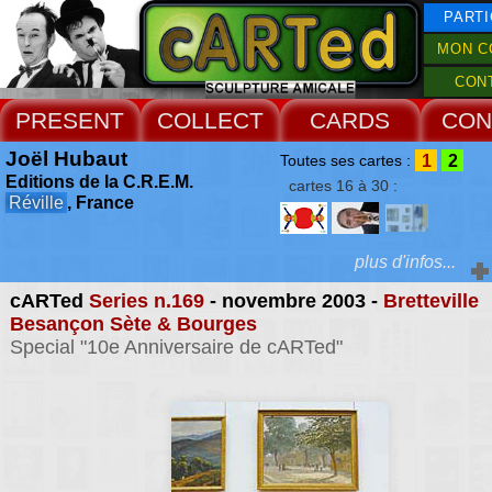
PARTI
MON C
CON
PRESENT
COLLECT
CARDS
CON
Joël Hubaut
1
2
Toutes ses cartes :
Editions de la C.R.E.M.
cartes 16 à 30 :
Réville
, France
plus d'infos...
cARTed
Series n.169
- novembre 2003 -
Bretteville
Extras :
Besançon Sète & Bourges
Special "10e Anniversaire de cARTed"
depuis la découver
signes épidémiques, Hu
Web Site
gothique populaire, 
engendre, augmen
concentrique, dans tou
directions, les pales de
plus larges, les roto