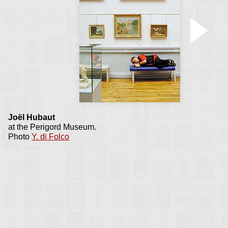
rapides et bien plus
(dance)
Accueil Rencontres :
Valognes 1994
Joël Hubaut
at the Perigord Museum.
Photo
Y. di Folco