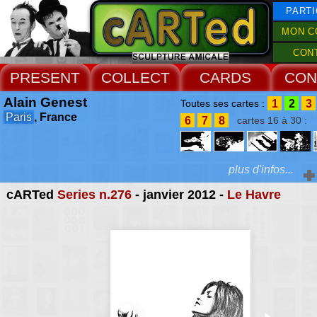
PARTI
MON C
CON
PRESENT
COLLECT
CARDS
CON
Alain Genest
1
2
3
Toutes ses cartes :
Paris
, France
6
7
8
cartes 16 à 30 :
plus d'infos...
cARTed
Series n.276
- janvier 2012 -
Le Havre
Extras :
albums photos
Web Site