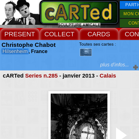
PARTI
MON C
CON
PRESENT
COLLECT
CARDS
CON
Christophe Chabot
Toutes ses cartes :
Hilsenheim
, France
plus d'infos...
cARTed
Series n.285
- janvier 2013 -
Calais
Extras :
la relation corporel
territoire, la percep
Web Site
l'espace, l'accumu
d'impressions visue
sensuelles constitu
ensemble d'expér
étroitement liées
recherches photographi