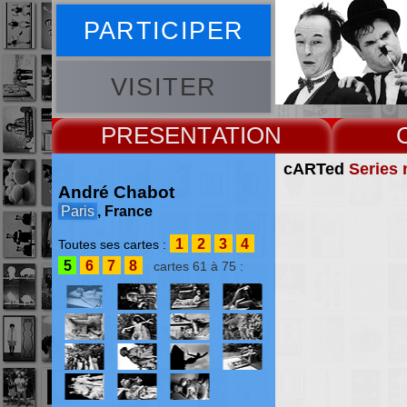
PARTICIPER
VISITER
PRESENT
cARTed
Series 
André Chabot
Paris
, France
1
2
3
4
Toutes ses cartes :
5
6
7
8
cartes 61 à 75 :