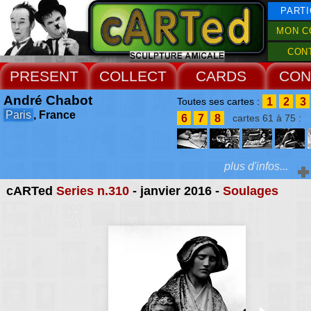
PARTI
MON C
CON
PRESENT
COLLECT
CARDS
CON
André Chabot
1
2
3
Toutes ses cartes :
Paris
, France
6
7
8
cartes 61 à 75 :
plus d'infos...
cARTed
Series n.310
- janvier 2016 -
Soulages
Extras :
photographe, il colle
tombes, mausolées, hy
Web Site
cénotaphes et catac
recueil inépui
d'architectures 
symbolismes, d'exoti
d'érotismes, d'humou