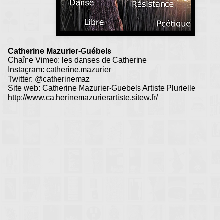
Accueil Rencontres :
Siouville 2005
•
Siouville 2006
•
Siouville 2007
•
Siouville 2009
Catherine Mazurier-Guébels
Chaîne Vimeo: les danses de Catherine
Instagram: catherine.mazurier
Twitter: @catherinemaz
Site web: Catherine Mazurier-Guebels Artiste Plurielle
http://www.catherinemazurierartiste.sitew.fr/