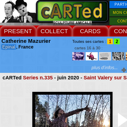
PARTI
MON C
CON
PRESENT
COLLECT
CARDS
CON
Catherine Mazurier
1
2
Toutes ses cartes :
Epinal
, France
cartes 16 à 30 :
plus d'infos...
cARTed
Series n.335
- juin 2020 -
Saint Valery sur
Extras :
une expérience 
rencontres m'ont lib
Web Site
certaines entraves, et je
rendu compte alors 
passage par le corp
évident et nécessaire