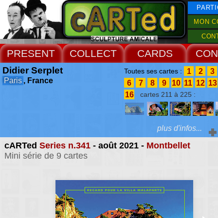
PARTI
MON C
CON
PRESENT
COLLECT
CARDS
CON
Didier Serplet
1
2
3
Toutes ses cartes :
Paris
, France
6
7
8
9
10
11
12
13
16
cartes 211 à 225 :
plus d'infos...
cARTed
Series n.341
- août 2021 -
Montbellet
Extras :
Mini série de 9 cartes
Catherine Monson