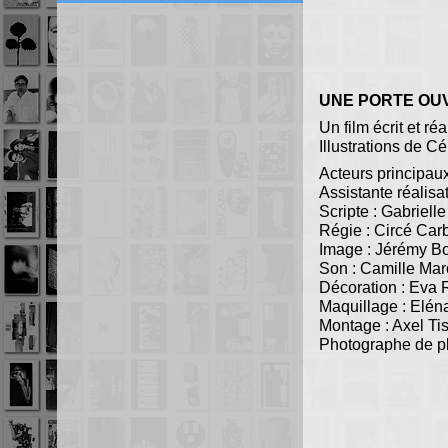
UNE PORTE OU
Un film écrit et r
Illustrations de C
Acteurs principau
Assistante réalisa
Scripte : Gabriel
Régie : Circé Car
Image : Jérémy Bo
Son : Camille Mar
Décoration : Eva 
Maquillage : Elé
Montage : Axel Ti
Photographe de pl