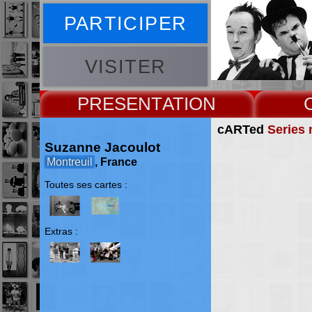
PARTICIPER
VISITER
PRESENT
cARTed
Series 
Suzanne Jacoulot
Montreuil
, France
Toutes ses cartes :
Extras :