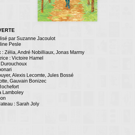
VERTE
éalisé par Suzanne Jacoulot
éline Pesle
x : Zélia, André Nobilliaux, Jonas Marmy
trice : Victoire Hamel
le Durouchoux
bonari
uyer, Alexis Lecomte, Jules Bossé
otte, Gauvain Bonizec
Rochefort
na Lamboley
son
ateau : Sarah Joly