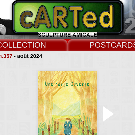
COLLECT
CARD
n.357
- août 2024