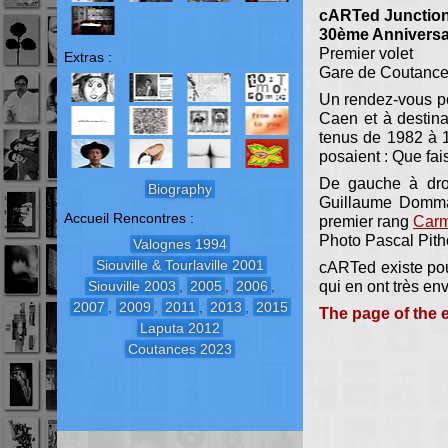
cARTed Junction
30ème Anniversa
Premier volet
Extras :
Gare de Coutance
Un rendez-vous po
Caen et à destina
tenus de 1982 à 1
posaient : Que fai
De gauche à dr
Biography
Guillaume Domma
Accueil Rencontres :
premier rang
Carm
Photo Pascal Pith
Valognes 1994
Siouville & Tourlaville 2001
cARTed existe pou
qui en ont très env
Siouville 2003
,
2005
,
2006
,
2007
,
2009
,
2011
,
2013
,
2015
The page of the 
Laputa 2012
Coutances 2023