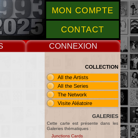
MON COMPTE
CONTACT
S
CONNEX
COLLECTION
All the Artists
All the Series
The Network
Visite Aléatoire
GALERIES
Cette carte est présente dans les
Galeries thématiques :
Junctions Cards