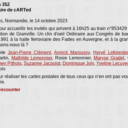
 352
ire de cARTed
s, Normandie, le 14 octobre 2023
ur accueillir les invités qui arrivent à 16h25 au train n°85342
tion de Granville. Un clin d'oeil Ordinaire aux Congrès de ba
991 à la halte ferroviaire des Fades en Auvergne, et à la gran
sons-nous là ?
oite
Jean-Pierre Clément
,
Annick Maroussy
,
Hervé Leforestie
rtin,
Mathilde Lemonnier
, Rosie Lemonnier,
Maryse Gradel
,
en Pithois
,
Suzanne Jacoulot
,
Dominique Joly
,
Yveline Lecuye
ois
r réaliser les cartes postales de tous ceux qui n’en ont pas vr
ie.
encounter