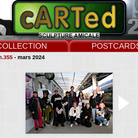
COLLECT
CARD
n.355
- mars 2024