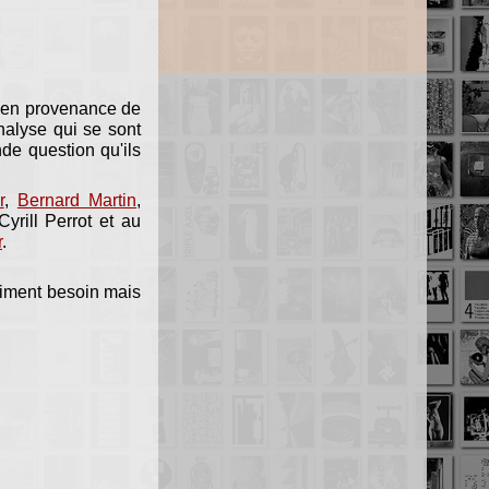
9 en provenance de
nalyse qui se sont
de question qu'ils
r
,
Bernard Martin
,
 Cyrill Perrot et au
r
.
aiment besoin mais