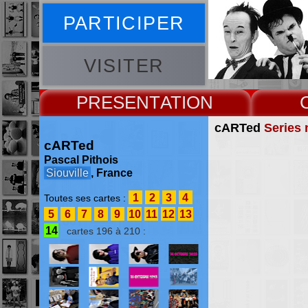
PARTICIPER
VISITER
PRESENT
cARTed
Series 
cARTed
Pascal Pithois
Siouville
, France
1
2
3
4
Toutes ses cartes :
5
6
7
8
9
10
11
12
13
14
cartes 196 à 210 :