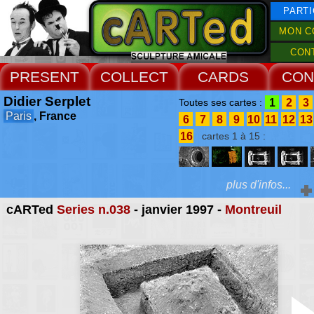
PARTI
MON C
CON
PRESENT
COLLECT
CARDS
CON
Didier Serplet
1
2
3
Toutes ses cartes :
Paris
, France
6
7
8
9
10
11
12
13
16
cartes 1 à 15 :
plus d'infos...
cARTed
Series n.038
- janvier 1997 -
Montreuil
Extras :
Catherine Monson