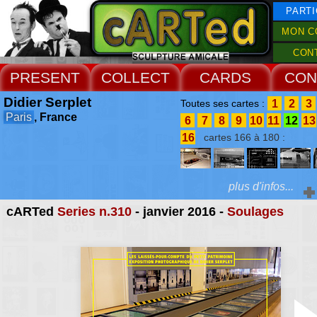
PARTI
MON C
CON
PRESENT
COLLECT
CARDS
CON
Didier Serplet
1
2
3
Toutes ses cartes :
Paris
, France
6
7
8
9
10
11
12
13
16
cartes 166 à 180 :
plus d'infos...
cARTed
Series n.310
- janvier 2016 -
Soulages
Extras :
Catherine Monson